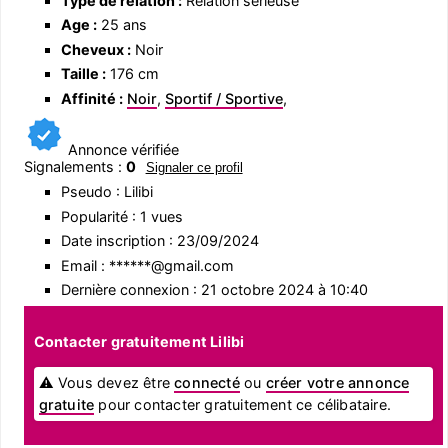
Type de relation :
Relation sérieuse
Age :
25 ans
Cheveux :
Noir
Taille :
176 cm
Affinité :
Noir
,
Sportif / Sportive
,
Annonce vérifiée
Signalements :
0
Signaler ce profil
Pseudo : Lilibi
Popularité : 1 vues
Date inscription : 23/09/2024
Email : ******@gmail.com
Dernière connexion : 21 octobre 2024 à 10:40
Contacter gratuitement Lilibi
⚠ Vous devez être
connecté
ou
créer votre annonce
gratuite
pour contacter gratuitement ce célibataire.