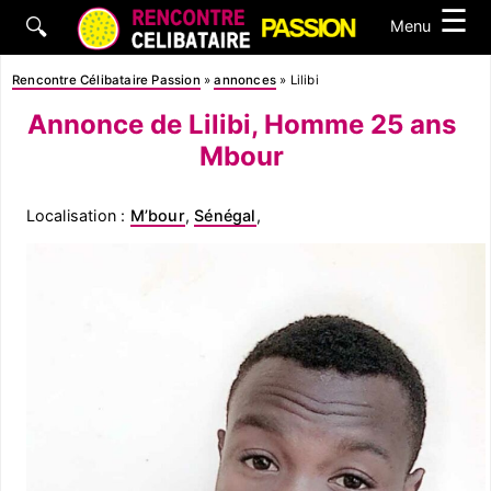
☰
🔍
Menu
Rencontre Célibataire Passion
»
annonces
»
Lilibi
Annonce de Lilibi, Homme 25 ans
Mbour
Localisation :
M’bour
,
Sénégal
,