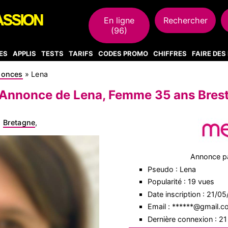
En ligne
Rechercher
(96)
ES
APPLIS
TESTS
TARIFS
CODES PROMO
CHIFFRES
FAIRE DE
nonces
»
Lena
Annonce de Lena, Femme 35 ans Bres
,
Bretagne
,
Annonce p
Pseudo : Lena
Popularité : 19 vues
Date inscription : 21/0
Email : ******@gmail.
Dernière connexion : 2