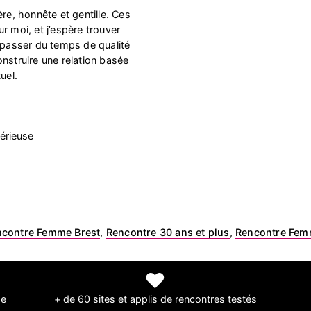
ère, honnête et gentille. Ces
r moi, et j’espère trouver
e passer du temps de qualité
nstruire une relation basée
uel.
érieuse
ncontre Femme Brest
,
Rencontre 30 ans et plus
,
Rencontre Femm
❤
de
+ de 60 sites et applis de rencontres testés