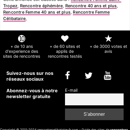
Tropez
,
Rencontre éphémère
,
Rencontre 40 ans et plus
,
Rencontre Femme 40 ans et plus
,
Rencontre Femme
Célibataire
,
➓
❤
★
+ de 10 ans
+ de 60 sites et
+ de 3000 votes et
d'experience des
applis de
avis
sites de rencontres
rencontres testés
Suivez-nous sur nos
réseaux sociaux
Abonnez-vous à notre
E-mail
newsletter gratuite
Copyright © 2011-2024 rencontrecelibataire-fr.com - Guide des sites de
rencontres