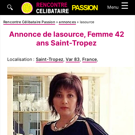
☰
🔍
Menu
Rencontre Célibataire Passion
»
annonces
»
lasource
Annonce de lasource, Femme 42
ans Saint-Tropez
Localisation :
Saint-Tropez
,
Var 83
,
France
,