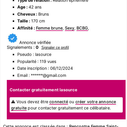
Type de relation :
Relation éphémère
Age :
42 ans
Cheveux :
Bruns
Taille :
170 cm
Affinité :
Femme brune
,
Sexy
,
BCBG
,
Annonce vérifiée
Signalements :
0
Signaler ce profil
Pseudo : lasource
Popularité : 119 vues
Date inscription : 06/12/2024
Email : ******@gmail.com
Contacter gratuitement lasource
⚠ Vous devez être
connecté
ou
créer votre annonce
gratuite
pour contacter gratuitement ce célibataire.
Cette annonce est classée dans :
Rencontre Femme Saint-