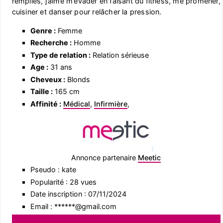
remplies, j’aime m’évader en faisant du fitness, me promener,
cuisiner et danser pour relâcher la pression.
Genre :
Femme
Recherche :
Homme
Type de relation :
Relation sérieuse
Age :
31 ans
Cheveux :
Blonds
Taille :
165 cm
Affinité :
Médical
,
Infirmière
,
Annonce partenaire
Meetic
Pseudo : kate
Popularité : 28 vues
Date inscription : 07/11/2024
Email : ******@gmail.com