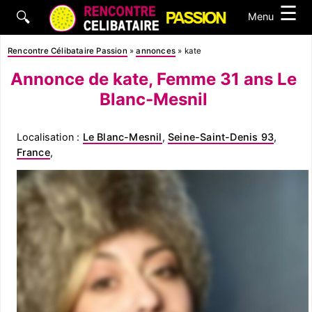
☰
🔍
Menu
Rencontre Célibataire Passion
»
annonces
»
kate
Annonce de kate, Femme 31 ans Le
Blanc-Mesnil
Localisation :
Le Blanc-Mesnil
,
Seine-Saint-Denis 93
,
France
,