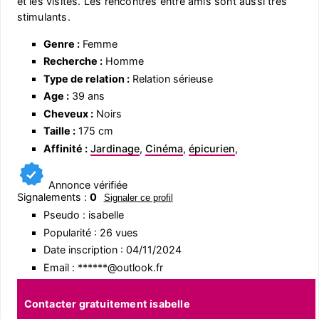
et les visites. Les rencontres entre amis sont aussi très
stimulants.
Genre :
Femme
Recherche :
Homme
Type de relation :
Relation sérieuse
Age :
39 ans
Cheveux :
Noirs
Taille :
175 cm
Affinité :
Jardinage
,
Cinéma
,
épicurien
,
Annonce vérifiée
Signalements :
0
Signaler ce profil
Pseudo : isabelle
Popularité : 26 vues
Date inscription : 04/11/2024
Email : ******@outlook.fr
Contacter gratuitement isabelle