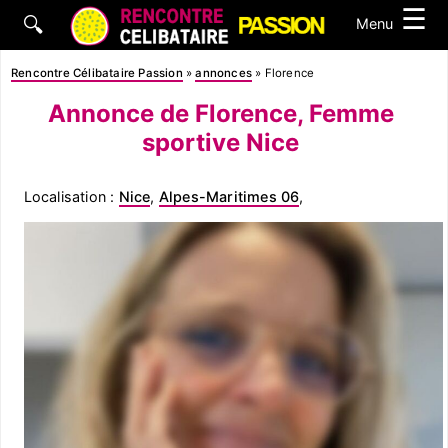
☰
🔍
Menu
Rencontre Célibataire Passion
»
annonces
»
Florence
Annonce de Florence, Femme
sportive Nice
Localisation :
Nice
,
Alpes-Maritimes 06
,