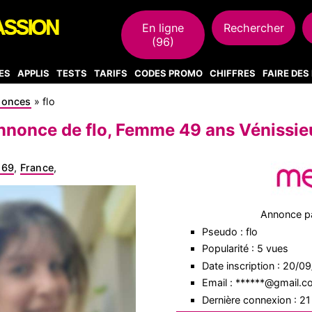
En ligne
Rechercher
(96)
ES
APPLIS
TESTS
TARIFS
CODES PROMO
CHIFFRES
FAIRE DE
nonces
»
flo
nnonce de flo, Femme 49 ans Vénissie
 69
,
France
,
Annonce p
Pseudo : flo
Popularité : 5 vues
Date inscription : 20/0
Email : ******@gmail.
Dernière connexion : 2