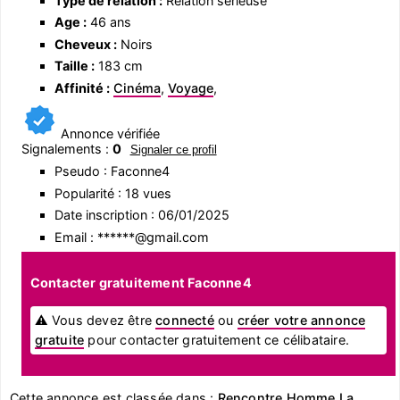
Type de relation :
Relation sérieuse
Age :
46 ans
Cheveux :
Noirs
Taille :
183 cm
Affinité :
Cinéma
,
Voyage
,
Annonce vérifiée
Signalements :
0
Signaler ce profil
Pseudo : Faconne4
Popularité : 18 vues
Date inscription : 06/01/2025
Email : ******@gmail.com
Contacter gratuitement Faconne4
⚠ Vous devez être
connecté
ou
créer votre annonce
gratuite
pour contacter gratuitement ce célibataire.
Cette annonce est classée dans :
Rencontre Homme La