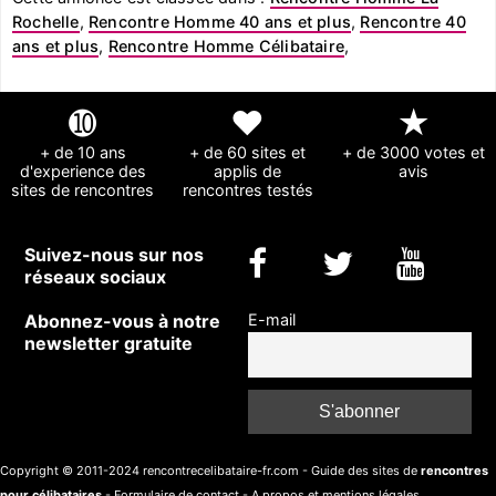
Rochelle
,
Rencontre Homme 40 ans et plus
,
Rencontre 40
ans et plus
,
Rencontre Homme Célibataire
,
➓
❤
★
+ de 10 ans
+ de 60 sites et
+ de 3000 votes et
d'experience des
applis de
avis
sites de rencontres
rencontres testés
Suivez-nous sur nos
réseaux sociaux
Abonnez-vous à notre
E-mail
newsletter gratuite
Copyright © 2011-2024 rencontrecelibataire-fr.com - Guide des sites de
rencontres
pour célibataires
-
Formulaire de contact
-
A propos et mentions légales