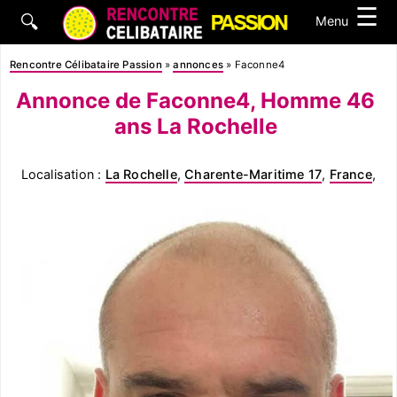
☰
🔍
Menu
Rencontre Célibataire Passion
»
annonces
»
Faconne4
Annonce de Faconne4, Homme 46
ans La Rochelle
Localisation :
La Rochelle
,
Charente-Maritime 17
,
France
,