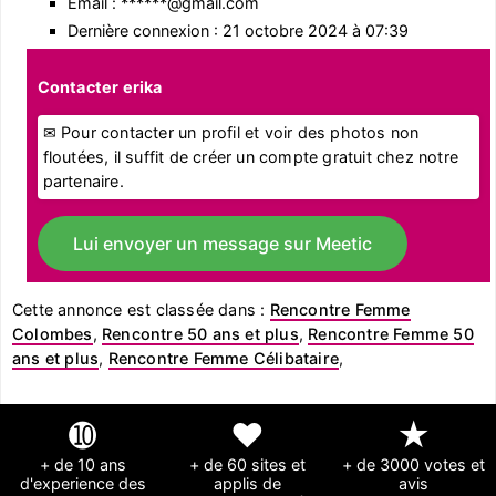
Email : ******@gmail.com
Dernière connexion : 21 octobre 2024 à 07:39
Contacter erika
✉ Pour contacter un profil et voir des photos non
floutées, il suffit de créer un compte gratuit chez notre
partenaire.
Lui envoyer un message sur Meetic
Cette annonce est classée dans :
Rencontre Femme
Colombes
,
Rencontre 50 ans et plus
,
Rencontre Femme 50
ans et plus
,
Rencontre Femme Célibataire
,
➓
❤
★
+ de 10 ans
+ de 60 sites et
+ de 3000 votes et
d'experience des
applis de
avis