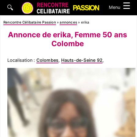
☰
🔍
Menu
Rencontre Célibataire Passion
»
annonces
»
erika
Annonce de erika, Femme 50 ans
Colombe
Localisation :
Colombes
,
Hauts-de-Seine 92
,