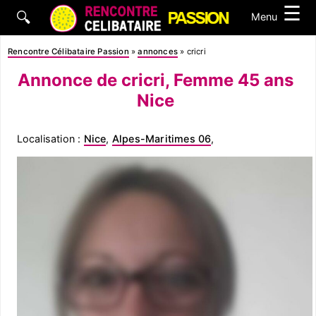
☰
🔍
Menu
Rencontre Célibataire Passion
»
annonces
»
cricri
Annonce de cricri, Femme 45 ans
Nice
Localisation :
Nice
,
Alpes-Maritimes 06
,