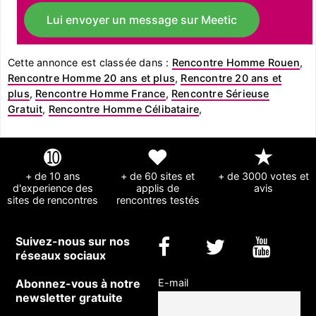
Lui envoyer un message sur Meetic
Cette annonce est classée dans :
Rencontre Homme Rouen
,
Rencontre Homme 20 ans et plus
,
Rencontre 20 ans et
plus
,
Rencontre Homme France
,
Rencontre Sérieuse
Gratuit
,
Rencontre Homme Célibataire
,
➓
❤
★
+ de 10 ans
+ de 60 sites et
+ de 3000 votes et
d'experience des
applis de
avis
sites de rencontres
rencontres testés
Suivez-nous sur nos
réseaux sociaux
Abonnez-vous à notre
E-mail
newsletter gratuite