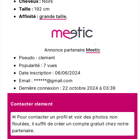
Cheveux :
Noirs
Taille :
192 cm
Affinité :
grande taille
,
Annonce partenaire
Meetic
Pseudo : clement
Popularité : 7 vues
Date inscription : 06/06/2024
Email : ******@gmail.com
Dernière connexion : 22 octobre 2024 à 03:39
Contacter clement
✉ Pour contacter un profil et voir des photos non
floutées, il suffit de créer un compte gratuit chez notre
partenaire.