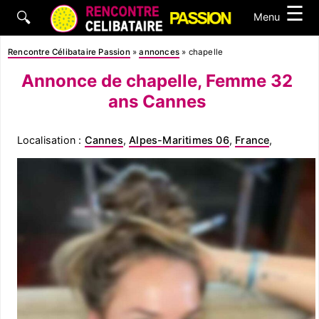
☰
🔍
Menu
Rencontre Célibataire Passion
»
annonces
»
chapelle
Annonce de chapelle, Femme 32
ans Cannes
Localisation :
Cannes
,
Alpes-Maritimes 06
,
France
,