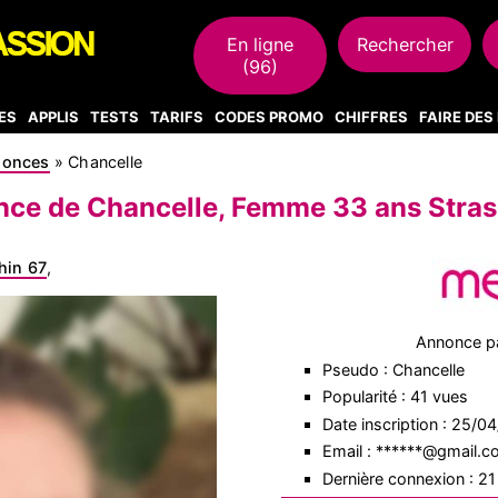
En ligne
Rechercher
(96)
ES
APPLIS
TESTS
TARIFS
CODES PROMO
CHIFFRES
FAIRE DE
nonces
»
Chancelle
ce de Chancelle, Femme 33 ans Stra
hin 67
,
Annonce p
Pseudo : Chancelle
Popularité : 41 vues
Date inscription : 25/0
Email : ******@gmail.
Dernière connexion : 2