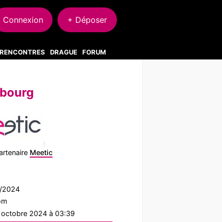
Connexion
+ Déposer
S RENCONTRES
DRAGUE
FORUM
sbourg
artenaire
Meetic
4/2024
com
1 octobre 2024 à 03:39