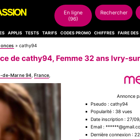
En ligne
Rechercher
(96)
ES
APPLIS
TESTS
TARIFS
CODES PROMO
CHIFFRES
FAIRE DE
nonces
»
cathy94
e de cathy94, Femme 32 ans Ivry-su
l-de-Marne 94
,
France
,
Annonce p
Pseudo : cathy94
Popularité : 38 vues
Date inscription : 27/0
Email : ******@gmail.
Dernière connexion : 2