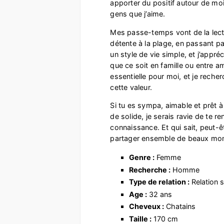
apporter du positif autour de mo
gens que j’aime.
Mes passe-temps vont de la lec
détente à la plage, en passant par 
un style de vie simple, et j’appr
que ce soit en famille ou entre am
essentielle pour moi, et je reche
cette valeur.
Si tu es sympa, aimable et prêt 
de solide, je serais ravie de te r
connaissance. Et qui sait, peut-
partager ensemble de beaux mo
Genre :
Femme
Recherche :
Homme
Type de relation :
Relation s
Age :
32 ans
Cheveux :
Chatains
Taille :
170 cm