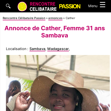
☰
🔍
Menu
Rencontre Célibataire Passion
»
annonces
»
Cather
Annonce de Cather, Femme 31 ans
Sambava
Localisation :
Sambava
,
Madagascar
,