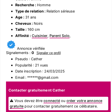
Recherche :
Homme
Type de relation :
Relation sérieuse
Age :
31 ans
Cheveux :
Noirs
Taille :
160 cm
Affinité :
Cuisinier
,
Parent Solo
,
Annonce vérifiée
Signalements :
0
Signaler ce profil
Pseudo : Cather
Popularité : 21 vues
Date inscription : 24/03/2025
Email : ******@gmail.com
Contacter gratuitement Cather
⚠ Vous devez être
connecté
ou
créer votre annonce
gratuite
pour contacter gratuitement ce célibataire.