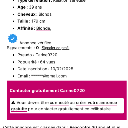
Type de relation :
Relation sérieuse
Age :
39 ans
Cheveux :
Blonds
Taille :
179 cm
Affinité :
Blonde
,
Annonce vérifiée
Signalements :
0
Signaler ce profil
Pseudo : Carine0720
Popularité : 64 vues
Date inscription : 10/02/2025
Email : ******@gmail.com
Contacter gratuitement Carine0720
⚠ Vous devez être
connecté
ou
créer votre annonce
gratuite
pour contacter gratuitement ce célibataire.
Cette annonce est classée dans :
Rencontre 30 ans et plus
,