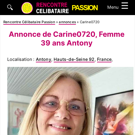
☰
🔍
Menu
Rencontre Célibataire Passion
»
annonces
»
Carine0720
Annonce de Carine0720, Femme
39 ans Antony
Localisation :
Antony
,
Hauts-de-Seine 92
,
France
,