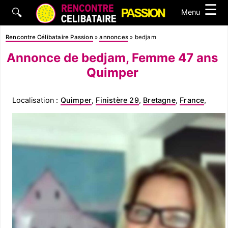
☰
🔍
Menu
Rencontre Célibataire Passion
»
annonces
»
bedjam
Annonce de bedjam, Femme 47 ans
Quimper
Localisation :
Quimper
,
Finistère 29
,
Bretagne
,
France
,