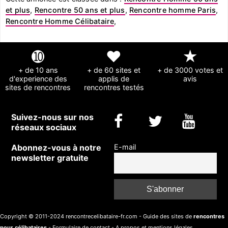
et plus
,
Rencontre 50 ans et plus
,
Rencontre homme Paris
,
Rencontre Homme Célibataire
,
➓
❤
★
+ de 10 ans
+ de 60 sites et
+ de 3000 votes et
d'experience des
applis de
avis
sites de rencontres
rencontres testés
Suivez-nous sur nos
réseaux sociaux
Abonnez-vous à notre
E-mail
newsletter gratuite
Copyright © 2011-2024 rencontrecelibataire-fr.com - Guide des sites de
rencontres
pour célibataires
-
Formulaire de contact
-
A propos et mentions légales