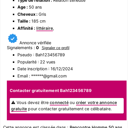
Type de relation :
Relation sérieuse
Age :
50 ans
Cheveux :
Gris
Taille :
185 cm
Affinité :
littéraire
,
Annonce vérifiée
Signalements :
0
Signaler ce profil
Pseudo : Bah123456789
Popularité : 22 vues
Date inscription : 16/12/2024
Email : ******@gmail.com
Contacter gratuitement Bah123456789
⚠ Vous devez être
connecté
ou
créer votre annonce
gratuite
pour contacter gratuitement ce célibataire.
Cette annonce est classée dans :
Rencontre Homme 50 ans