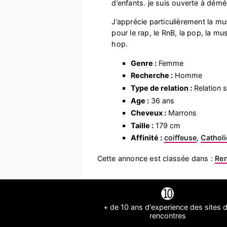
d’enfants. je suis ouverte à dém
J’apprécie particulièrement la m
pour le rap, le RnB, la pop, la mu
hop.
Genre :
Femme
Recherche :
Homme
Type de relation :
Relation s
Age :
36 ans
Cheveux :
Marrons
Taille :
179 cm
Affinité :
coiffeuse
,
Cathol
Cette annonce est classée dans :
Re
➓
+ de 10 ans d'experience des sites 
rencontres