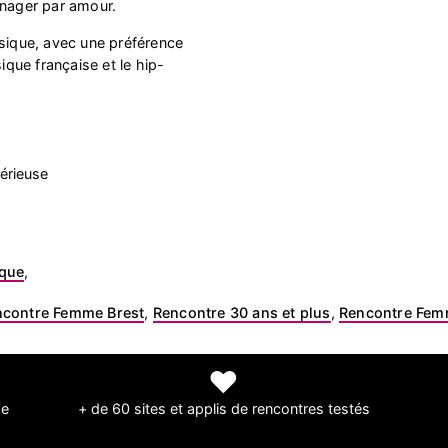
énager par amour.
usique, avec une préférence
sique française et le hip-
érieuse
ique
,
ncontre Femme Brest
,
Rencontre 30 ans et plus
,
Rencontre Femm
❤
de
+ de 60 sites et applis de rencontres testés