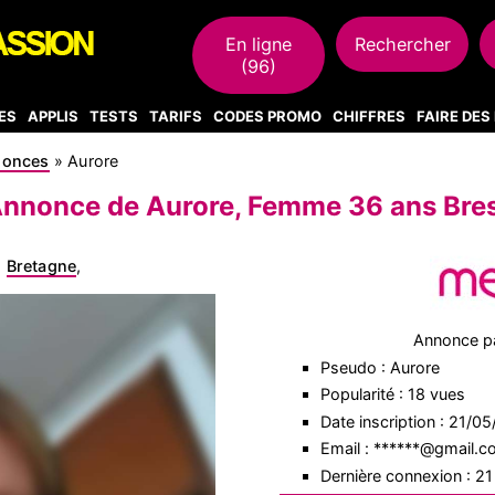
En ligne
Rechercher
(96)
ES
APPLIS
TESTS
TARIFS
CODES PROMO
CHIFFRES
FAIRE DE
nonces
»
Aurore
nnonce de Aurore, Femme 36 ans Bre
,
Bretagne
,
Annonce p
Pseudo : Aurore
Popularité : 18 vues
Date inscription : 21/0
Email : ******@gmail.
Dernière connexion : 2