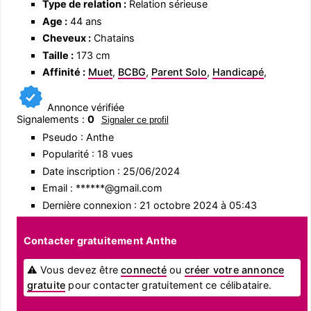
Type de relation :
Relation sérieuse
Age :
44 ans
Cheveux :
Chatains
Taille :
173 cm
Affinité :
Muet
,
BCBG
,
Parent Solo
,
Handicapé
,
Annonce vérifiée
Signalements :
0
Signaler ce profil
Pseudo : Anthe
Popularité : 18 vues
Date inscription : 25/06/2024
Email : ******@gmail.com
Dernière connexion : 21 octobre 2024 à 05:43
Contacter gratuitement Anthe
⚠ Vous devez être
connecté
ou
créer votre annonce
gratuite
pour contacter gratuitement ce célibataire.