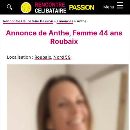
☰
🔍
Menu
Rencontre Célibataire Passion
»
annonces
»
Anthe
Annonce de Anthe, Femme 44 ans
Roubaix
Localisation :
Roubaix
,
Nord 59
,