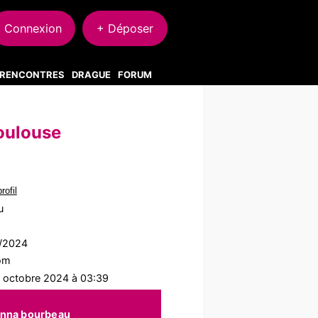
Connexion
+ Déposer
S RENCONTRES
DRAGUE
FORUM
oulouse
rofil
u
9/2024
com
2 octobre 2024 à 03:39
anna bourbeau