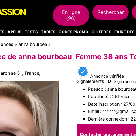
En ligne
Rechercher
(96)
ES
APPLIS
TESTS
TARIFS
CODES PROMO
CHIFFRES
FAIRE DE
nonces
»
anna bourbeau
e de anna bourbeau, Femme 38 ans T
aronne 31
,
France
,
Annonce vérifiée
Signalements :
0
Signaler ce p
Pseudo : anna bourbea
Popularité : 261 vues
Date inscription : 27/0
Email : ******@gmail.
Dernière connexion : 2
Contacter gratuitement 