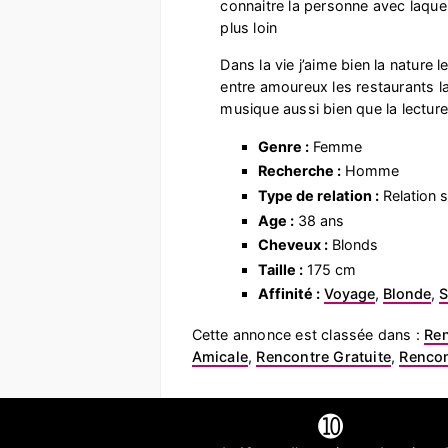
connaitre la personne avec laquell
plus loin
Dans la vie j’aime bien la nature 
entre amoureux les restaurants la
musique aussi bien que la lecture
Genre :
Femme
Recherche :
Homme
Type de relation :
Relation s
Age :
38 ans
Cheveux :
Blonds
Taille :
175 cm
Affinité :
Voyage
,
Blonde
,
S
Cette annonce est classée dans :
Ren
Amicale
,
Rencontre Gratuite
,
Rencon
➓