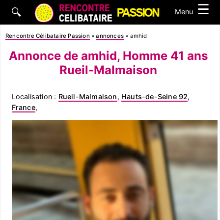
☰
🔍
Menu
Rencontre Célibataire Passion
»
annonces
»
amhid
Annonce de amhid, Homme 41 ans
Rueil-Malmaison
Localisation :
Rueil-Malmaison
,
Hauts-de-Seine 92
,
France
,