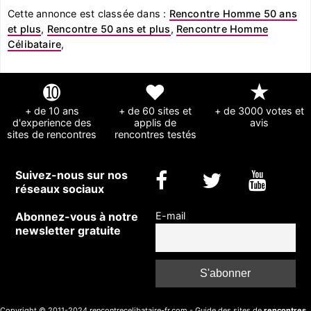
Cette annonce est classée dans :
Rencontre Homme 50 ans
et plus
,
Rencontre 50 ans et plus
,
Rencontre Homme
Célibataire
,
➓
❤
★
+ de 10 ans
+ de 60 sites et
+ de 3000 votes et
d'experience des
applis de
avis
sites de rencontres
rencontres testés
Suivez-nous sur nos
réseaux sociaux
Abonnez-vous à notre
E-mail
newsletter gratuite
Copyright © 2011-2024 rencontrecelibataire-fr.com - Guide des sites de
rencontres