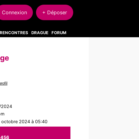
Connexion
+ Déposer
S RENCONTRES
DRAGUE
FORUM
nge
rofil
9/2024
com
2 octobre 2024 à 05:40
5456