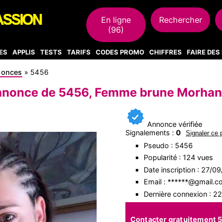
En ligne
Rechercher
(96)
ES
APPLIS
TESTS
TARIFS
CODES PROMO
CHIFFRES
FAIRE DE
nonces
»
5456
nonce de 5456, Femme brune Morha
Annonce vérifiée
Signalements :
0
Signaler ce p
Pseudo : 5456
Popularité : 124 vues
Date inscription : 27/0
Email : ******@gmail.
Dernière connexion : 2
Contacter gratuitement 