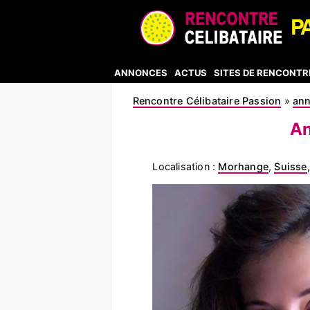
ANNONCES
ACTUS
SITES DE RENCONTR
Rencontre Célibataire Passion
»
an
An
Localisation :
Morhange
,
Suisse
,