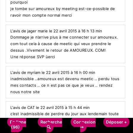
pourquoi
je tombe sur amoureux by meeting est-ce-possible de
ravoir mon compte normal merci
L'avis de jager marie le 22 avril 2015 à 16 h 13 min
Dommage je n’arrive plus à me connecter sur amoureux.
com tout cela à cause de meetic qui veux prendre le
dessus .Vivement le retour de AMOUREUX. COM!
Une réponse SVP ùerci
L'avis de myriam le 22 avril 2015 à 16 h 00 min
inadmissible ..amoureux est devenu meetic .. perdu tous
mes contacts .. ce n est pas ce que je veux .. rendez
nous notre site
L'avis de CAT le 22 avril 2015 à 15 h 44 min
c’est inadmissible de perdre du jour aux lendemain toute
les perssonnes que nous avions en dial depuis de
En ligne
Recherche
Connexion
Déposer +
nombreuse années sans nous avoir prevenu il faut faire
(96)
➙
🔍