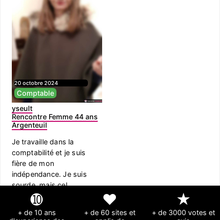
20 octobre 2024
Comptable
yseult
Rencontre Femme 44 ans
Argenteuil
Je travaille dans la
comptabilité et je suis
fière de mon
indépendance. Je suis
sourde, mais cel...
➓
❤
★
+ de 10 ans
+ de 60 sites et
+ de 3000 votes et