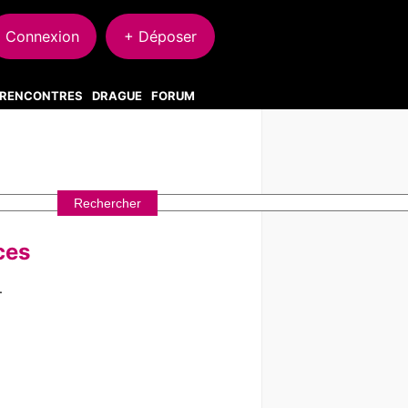
Connexion
+ Déposer
S RENCONTRES
DRAGUE
FORUM
ces
.