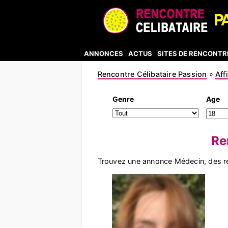
ANNONCES
ACTUS
SITES DE RENCONTR
Rencontre Célibataire Passion
»
Aff
Genre
Age
Re
Trouvez une annonce Médecin, des r