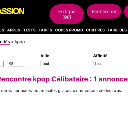
En ligne
Rechercher
(96)
ES
APPLIS
TESTS
TARIFS
CODES PROMO
CHIFFRES
FAIRE DE
inités
»
kpop
Ville
Affinité
-
Rencontre kpop Célibataire : 1 annonce
ontres sérieuses ou amicales grâce aux annonces ci-dessous.