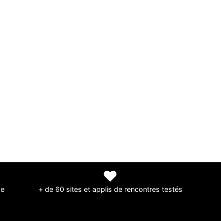
❤
de
+ de 60 sites et applis de rencontres testés