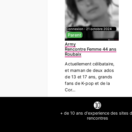
Connexion :
21 octobre 2024
Parent
Army
Rencontre Femme 44 ans
Roubaix
Actuellement célibataire,
et maman de deux ados
de 13 et 17 ans, grands
fans de K-pop et de la
Cor...
➓
+ de 10 ans d'experience des sites 
rencontres