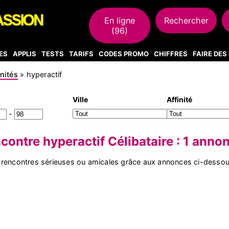
En ligne
Rechercher
(96)
ES
APPLIS
TESTS
TARIFS
CODES PROMO
CHIFFRES
FAIRE DE
inités
»
hyperactif
Ville
Affinité
-
contre hyperactif Célibataire : 1 anno
 rencontres sérieuses ou amicales grâce aux annonces ci-dessou