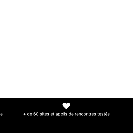
❤
de
+ de 60 sites et applis de rencontres testés