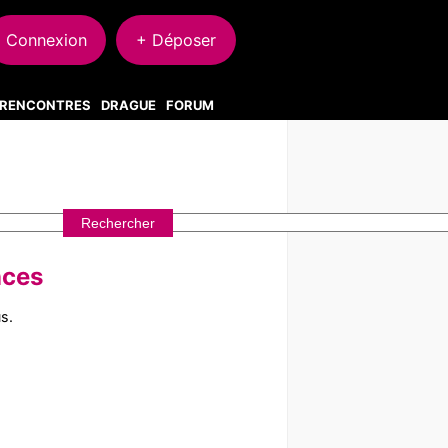
Connexion
+ Déposer
S RENCONTRES
DRAGUE
FORUM
nces
s.