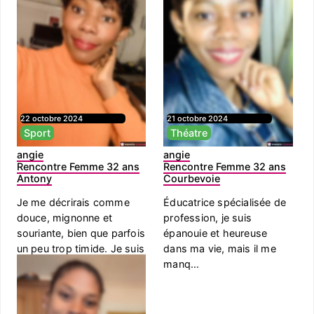
22 octobre 2024
21 octobre 2024
Sport
Théatre
angie
angie
Rencontre Femme 32 ans
Rencontre Femme 32 ans
Antony
Courbevoie
Je me décrirais comme
Éducatrice spécialisée de
douce, mignonne et
profession, je suis
souriante, bien que parfois
épanouie et heureuse
un peu trop timide. Je suis
dans ma vie, mais il me
u...
manq...