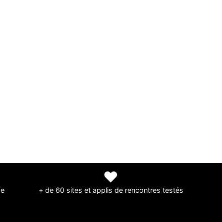
❤
de
+ de 60 sites et applis de rencontres testés