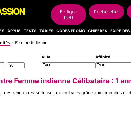
En ligne
Rechercher
(96)
ES
APPLIS
TESTS
TARIFS
CODES PROMO
CHIFFRES
FAIRE DE
inités
»
Femme indienne
Ville
Affinité
-
tre Femme indienne Célibataire : 1 a
, des rencontres sérieuses ou amicales grâce aux annonces ci-