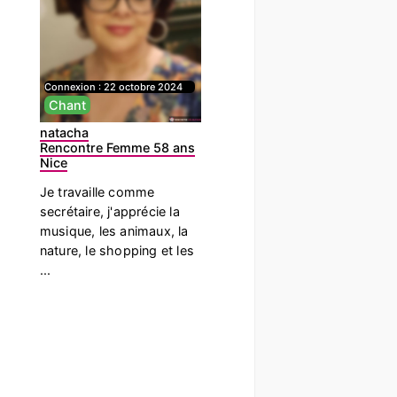
Connexion :
22 octobre 2024
Chant
natacha
Rencontre Femme 58 ans
Nice
Je travaille comme
secrétaire, j'apprécie la
musique, les animaux, la
nature, le shopping et les
...