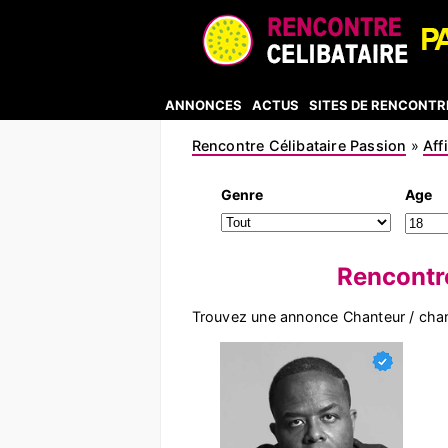
ANNONCES
ACTUS
SITES DE RENCONTR
Rencontre Célibataire Passion
»
Aff
Genre
Age
Rencontre
Trouvez une annonce Chanteur / chan