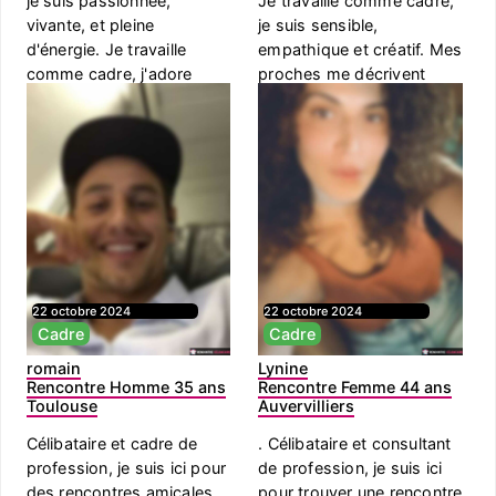
je suis passionnée,
Je travaille comme cadre,
vivante, et pleine
je suis sensible,
d'énergie. Je travaille
empathique et créatif. Mes
comme cadre, j'adore
proches me décrivent
cuisiner, ...
comme...
22 octobre 2024
22 octobre 2024
Cadre
Cadre
romain
Lynine
Rencontre Homme 35 ans
Rencontre Femme 44 ans
Toulouse
Auvervilliers
Célibataire et cadre de
. Célibataire et consultant
profession, je suis ici pour
de profession, je suis ici
des rencontres amicales,
pour trouver une rencontre