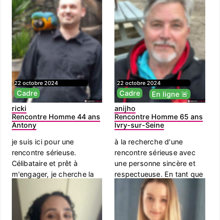
22 octobre 2024
22 octobre 2024
Cadre
Cadre
En ligne 🚨
ricki
anijho
Rencontre Homme 44 ans
Rencontre Homme 65 ans
Antony
Ivry-sur-Seine
je suis ici pour une
à la recherche d'une
rencontre sérieuse.
rencontre sérieuse avec
Célibataire et prêt à
une personne sincère et
m'engager, je cherche la
respectueuse. En tant que
femme q...
c...