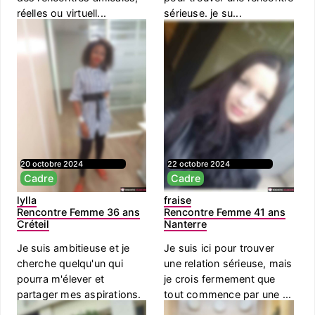
réelles ou virtuell...
sérieuse. je su...
20 octobre 2024
22 octobre 2024
Cadre
Cadre
lylla
fraise
Rencontre Femme 36 ans
Rencontre Femme 41 ans
Créteil
Nanterre
Je suis ambitieuse et je
Je suis ici pour trouver
cherche quelqu'un qui
une relation sérieuse, mais
pourra m'élever et
je crois fermement que
partager mes aspirations.
tout commence par une ...
J'appr...