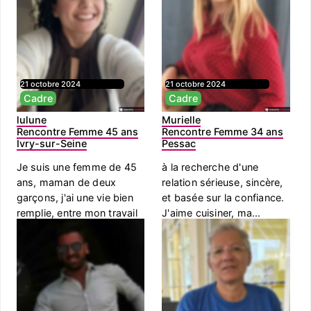
21 octobre 2024
21 octobre 2024
Cadre
Cadre
lulune
Murielle
Rencontre Femme 45 ans
Rencontre Femme 34 ans
Ivry-sur-Seine
Pessac
Je suis une femme de 45
à la recherche d'une
ans, maman de deux
relation sérieuse, sincère,
garçons, j'ai une vie bien
et basée sur la confiance.
remplie, entre mon travail
J'aime cuisiner, ma...
d...