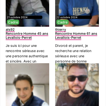
21 octobre 2024
22 octobre 2024
Cadre
Cadre
als92
thierry
Rencontre Homme 45 ans
Rencontre Homme 61 ans
Levallois-Perret
Levallois-Perret
Je suis ici pour une
Divorcé et parent, je
rencontre sérieuse avec
recherche une relation
une personne authentique
sérieuse avec une
et sincère. Avec un
personne de bonne
physiqu...
humeur. J'aime v...