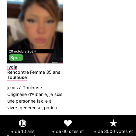
20 octobre 2024
Sport
lydia
Rencontre Femme 35 ans
Toulouse
je vis à Toulouse.
Originaire d'Albanie, je suis
une personne facile à
vivre, généreuse, patien...
➓
❤
★
+ de 10 ans
+ de 60 sites et
+ de 3000 votes et