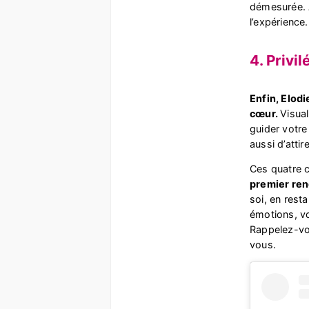
démesurée. A
l’expérience.
4. Privil
Enfin, Elod
cœur.
Visua
guider votre
aussi d’atti
Ces quatre c
premier ren
soi, en rest
émotions, v
Rappelez-vou
vous.