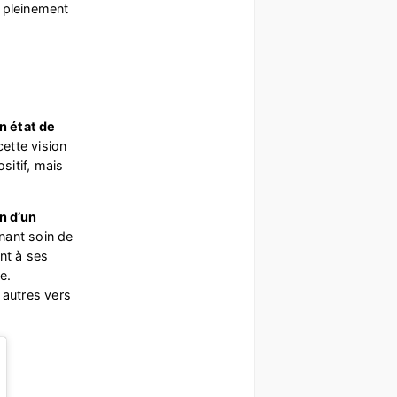
r pleinement
n état de
ette vision
sitif, mais
n d’un
nant soin de
ant à ses
e.
 autres vers