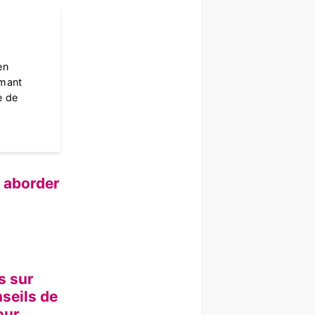
en
rmant
e de
 aborder
s sur
seils de
our