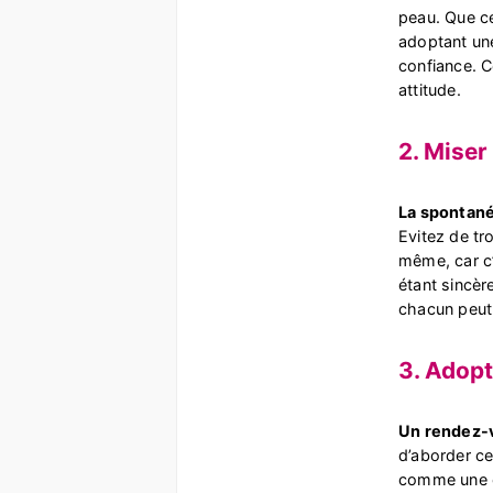
peau. Que ce
adoptant une
confiance. C
attitude.
2. Miser 
La spontanéi
Evitez de tr
même, car c’
étant sincè
chacun peut 
3. Adopt
Un rendez-v
d’aborder ce
comme une o