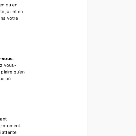
ien ou en
r joli et en
ans votre
z-vous.
ez vous-
plaire qu’en
ue où
tant
 ce moment
 attente