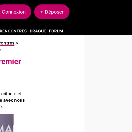
Connexion
+ Déposer
S RENCONTRES
DRAGUE
FORUM
ncontres
»
e
remier
xcitante et
ge avec nous
é.