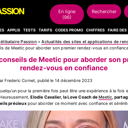
En ligne
Rechercher
(96)
ES
APPLIS
TESTS
TARIFS
CODES PROMO
CHIFFRES
FAIRE DE
élibataire Passion
»
Actualités des sites et applications de re
ils de Meetic pour aborder son premier rendez-vous en confianc
 conseils de Meetic pour aborder son p
rendez-vous en confiance
r Frederic Cornet, publié le
14 décembre 2023
uelqu’un pour la première fois peut être une expérience à la fois e
. Heureusement,
Elodie Cavalier, la Love Coach de
Meetic
, parta
eils précieux
pour aborder ce moment avec confiance et sérénit