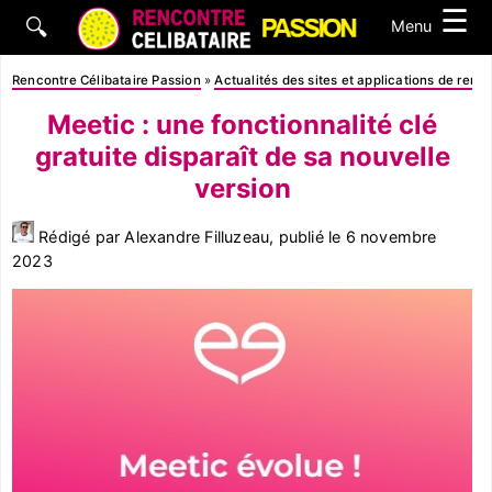
☰
🔍
Menu
Rencontre Célibataire Passion
»
Actualités des sites et applications de renc
Meetic : une fonctionnalité clé
gratuite disparaît de sa nouvelle
version
Rédigé par Alexandre Filluzeau, publié le
6 novembre
2023