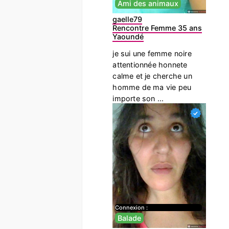
Ami des animaux
gaelle79
Rencontre Femme 35 ans
Yaoundé
je sui une femme noire
attentionnée honnete
calme et je cherche un
homme de ma vie peu
importe son ...
Connexion :
Balade