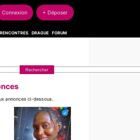
Connexion
+ Déposer
S RENCONTRES
DRAGUE
FORUM
onces
aux annonces ci-dessous.