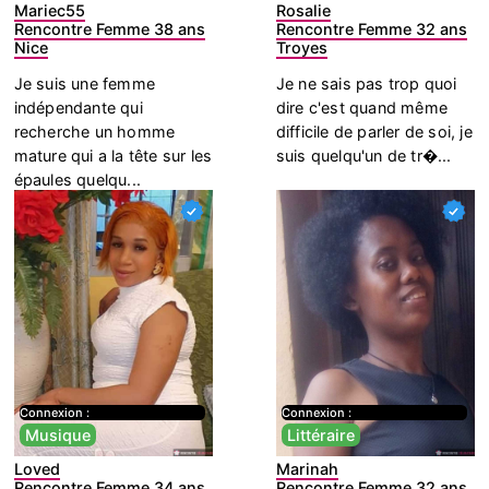
Mariec55
Rosalie
Rencontre Femme 38 ans
Rencontre Femme 32 ans
Nice
Troyes
Je suis une femme
Je ne sais pas trop quoi
indépendante qui
dire c'est quand même
recherche un homme
difficile de parler de soi, je
mature qui a la tête sur les
suis quelqu'un de tr�...
épaules quelqu...
Connexion :
Connexion :
Musique
Littéraire
Loved
Marinah
Rencontre Femme 34 ans
Rencontre Femme 32 ans