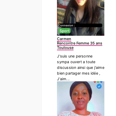
Connexion :
Sport
Carmen
Rencontre Femme 35 ans
Toulouse
J'suis une personne
sympa ouvert a toute
discussion ainsi que j'aime
bien partager mes idée ,
J'aim...