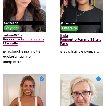
Connexion :
Connexion :
Voyage
Littéraire
sabine8637
linda
Rencontre Femme 38 ans
Rencontre Femme 32 ans
Marseille
Paris
je recherche ma moitié
je suis humble sympa ...
quelqu'un qui me
complètera...