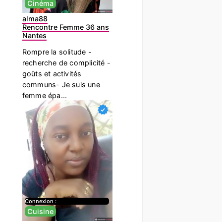
Cinéma
alma88
Rencontre Femme 36 ans
Nantes
Rompre la solitude -
recherche de complicité -
goûts et activités
communs- Je suis une
femme épa...
Connexion :
Cuisine