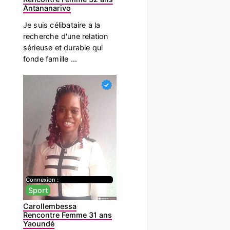
Antananarivo
Je suis célibataire a la
recherche d'une relation
sérieuse et durable qui
fonde famille ...
Connexion :
Sport
Carollembessa
Rencontre Femme 31 ans
Yaoundé