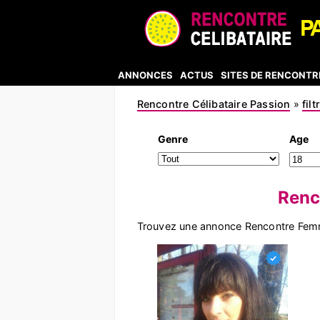
ANNONCES
ACTUS
SITES DE RENCONTR
Rencontre Célibataire Passion
»
filt
Genre
Age
Renc
Trouvez une annonce Rencontre Femm