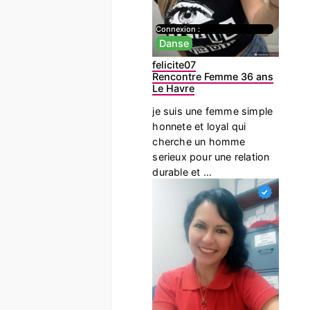
Connexion :
Danse
felicite07
Rencontre Femme 36 ans
Le Havre
je suis une femme simple
honnete et loyal qui
cherche un homme
serieux pour une relation
durable et ...