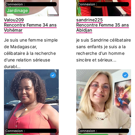
Connexion :
Connexion :
Jardinage
Valou209
sandrine225
Rencontre Femme 34 ans
Rencontre Femme 35 ans
Vohémar
Abidjan
Je suis une femme simple
je suis Sandrine célibataire
de Madagascar,
sans enfants je suis a la
célibataire à la recherche
recherche d'un homme
d'une relation sérieuse
sincère et sérieux...
durabl...
Connexion :
Connexion :