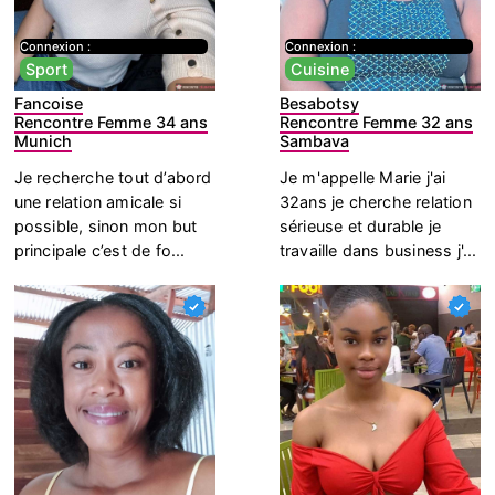
Connexion :
Connexion :
Sport
Cuisine
Fancoise
Besabotsy
Rencontre Femme 34 ans
Rencontre Femme 32 ans
Munich
Sambava
Je recherche tout d’abord
Je m'appelle Marie j'ai
une relation amicale si
32ans je cherche relation
possible, sinon mon but
sérieuse et durable je
principale c’est de fo...
travaille dans business j'...