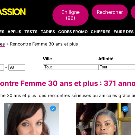
En ligne
Rechercher
(96)
ES
APPLIS
TESTS
TARIFS
CODES PROMO
CHIFFRES
FAIRE DE
res
»
Rencontre Femme 30 ans et plus
Ville
Affinité
-
ontre Femme 30 ans et plus : 371 ann
e 30 ans et plus, des rencontres sérieuses ou amicales grâce 